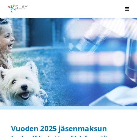
Siirry
SLAY
Val
sivun
sisältöön
Vuoden 2025 jäsenmaksun