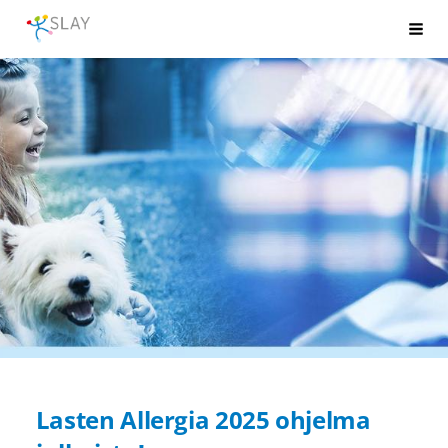
Siirry
SLAY
Val
sivun
sisältöön
Lasten Allergia 2025 ohjelma