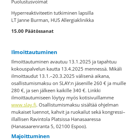
Puolustusvoimat
Hyperreaktiviteetin tutkiminen lapsilla
LT Janne Burman, HUS Allergiaklinikka
15.00 Päätössanat
Ilmoittautuminen
Ilmoittautuminen avautuu 13.1.2025 ja tapahtuu
kokouspalvelun kautta 13.4.2025 mennessä. Mikäli
ilmoittaudut 13.1.–20.3.2025 välisenä aikana,
osallistumismaksu on SLAY:n jäsenille 260 € ja muille
280 €, ja sen jälkeen kaikille 340 €. Linkki
ilmoittautumiseen löytyy myös kotisivuillamme
www.slay.fi
. Osallistumismaksu sisältää ohjelman
mukaiset luennot, kahvit ja ruokailut sekä kongressi–
illallisen Ravintola Platsissa Hanasaaressa
(Hanasaarenranta 5, 02100 Espoo).
Majoittuminen