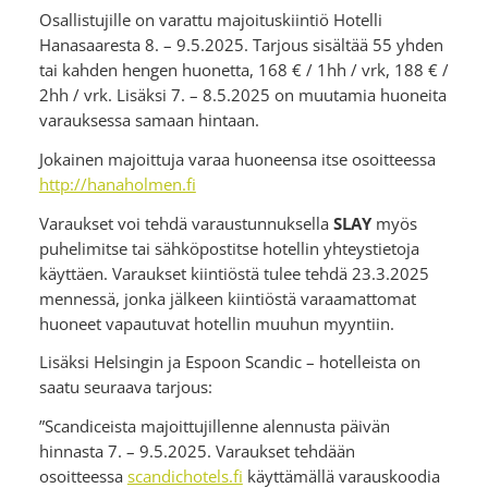
Osallistujille on varattu majoituskiintiö Hotelli
Hanasaaresta 8. – 9.5.2025. Tarjous sisältää 55 yhden
tai kahden hengen huonetta, 168 € / 1hh / vrk, 188 € /
2hh / vrk. Lisäksi 7. – 8.5.2025 on muutamia huoneita
varauksessa samaan hintaan.
Jokainen majoittuja varaa huoneensa itse osoitteessa
http://hanaholmen.fi
Varaukset voi tehdä varaustunnuksella
SLAY
myös
puhelimitse tai sähköpostitse hotellin yhteystietoja
käyttäen.
Varaukset kiintiöstä tulee tehdä 23.3.2025
mennessä, jonka jälkeen kiintiöstä varaamattomat
huoneet vapautuvat hotellin muuhun myyntiin.
Lisäksi Helsingin ja Espoon Scandic – hotelleista on
saatu seuraava tarjous:
”Scandiceista majoittujillenne alennusta päivän
hinnasta 7. – 9.5.2025. Varaukset tehdään
osoitteessa
scandichotels.fi
käyttämällä varauskoodia