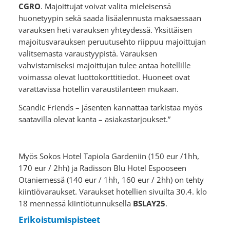
CGRO
. Majoittujat voivat valita mieleisensä
huonetyypin sekä saada lisäalennusta maksaessaan
varauksen heti varauksen yhteydessä. Yksittäisen
majoitusvarauksen peruutusehto riippuu majoittujan
valitsemasta varaustyypistä. Varauksen
vahvistamiseksi majoittujan tulee antaa hotellille
voimassa olevat luottokorttitiedot. Huoneet ovat
varattavissa hotellin varaustilanteen mukaan.
Scandic Friends – jäsenten kannattaa tarkistaa myös
saatavilla olevat kanta – asiakastarjoukset.”
Myös Sokos Hotel Tapiola Gardeniin (150 eur /1hh,
170 eur / 2hh) ja Radisson Blu Hotel Espooseen
Otaniemessä (140 eur / 1hh, 160 eur / 2hh) on tehty
kiintiövaraukset. Varaukset hotellien sivuilta 30.4. klo
18 mennessä kiintiötunnuksella
BSLAY25
.
Erikoistumispisteet