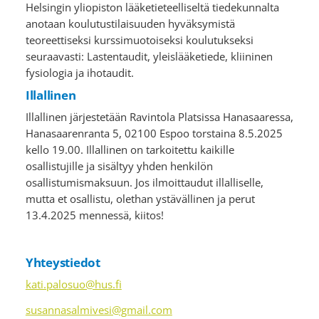
Helsingin yliopiston lääketieteelliseltä tiedekunnalta
anotaan koulutustilaisuuden hyväksymistä
teoreettiseksi kurssimuotoiseksi koulutukseksi
seuraavasti: Lastentaudit, yleislääketiede, kliininen
fysiologia ja ihotaudit.
Illallinen
Illallinen järjestetään Ravintola Platsissa Hanasaaressa,
Hanasaarenranta 5, 02100 Espoo torstaina 8.5.2025
kello 19.00. Illallinen on tarkoitettu kaikille
osallistujille ja sisältyy yhden henkilön
osallistumismaksuun. Jos ilmoittaudut illalliselle,
mutta et osallistu, olethan ystävällinen ja perut
13.4.2025 mennessä, kiitos!
Yhteystiedot
kati.palosuo@hus.fi
susannasalmivesi@gmail.com