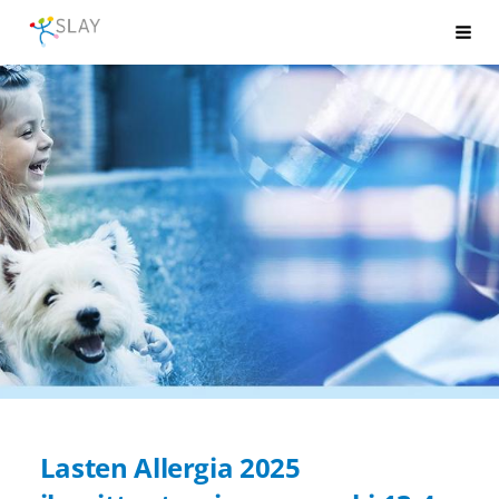
Siirry
SLAY
Val
sivun
sisältöön
Lasten Allergia 2025